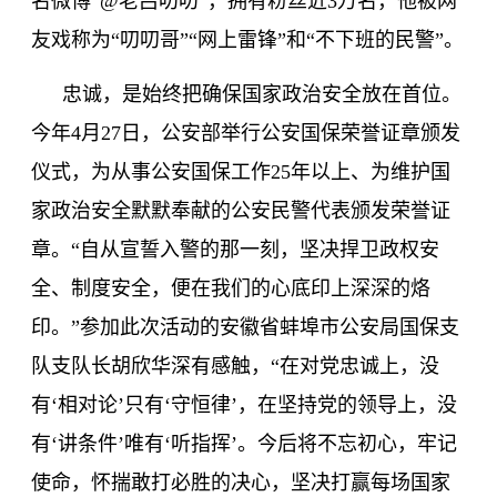
名微博
“@老吕叨叨”，拥有粉丝近
3
万名，他被网
友戏称为
“叨叨哥”“网上雷锋”和“不下班的民警”。
忠诚，是始终把确保国家政治安全放在首位。
今年
4
月
27
日，公安部举行公安国保荣誉证章颁发
仪式，为从事公安国保工作
25
年以上、为维护国
家政治安全默默奉献的公安民警代表颁发荣誉证
章。
“自从宣誓入警的那一刻，坚决捍卫政权安
全、制度安全，便在我们的心底印上深深的烙
印。”参加此次活动的安徽省蚌埠市公安局国保支
队支队长胡欣华深有感触，“在对党忠诚上，没
有‘相对论’只有‘守恒律’，在坚持党的领导上，没
有‘讲条件’唯有‘听指挥’。今后将不忘初心，牢记
使命，怀揣敢打必胜的决心，坚决打赢每场国家