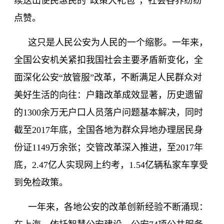
续送出便民惠民的
“政策大礼包”，社会各界纷纷
点赞。
这只是人民公安为人民的一个缩影。一年来，
全国公安机关紧扣我国社会主要矛盾新变化，全
面深化公安
“放管服”改革，不断满足人民群众对
美好生活的向往：户籍改革成效显著，历史遗留
的
1300
余万无户口人员落户问题基本解决，同时
截至
2017
年底，全国各地为群众异地办理居民身
份证
1149
万余张；交管改革深入推进，至
2017
年
底，
2
.
47
亿人实现网上约考，
1
.
54
亿辆私家车享受
到免检政策。
一年来，各地公安的改革创新经验不断涌现：