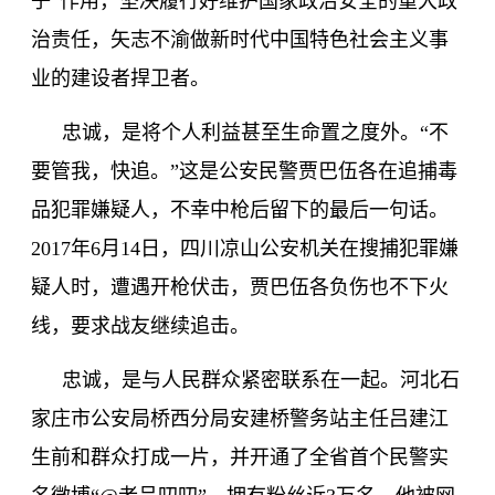
子”作用，坚决履行好维护国家政治安全的重大政
治责任，矢志不渝做新时代中国特色社会主义事
业的建设者捍卫者。
忠诚，是将个人利益甚至生命置之度外。
“不
要管我，快追。”这是公安民警贾巴伍各在追捕毒
品犯罪嫌疑人，不幸中枪后留下的最后一句话。
2017
年
6
月
14
日，四川凉山公安机关在搜捕犯罪嫌
疑人时，遭遇开枪伏击，贾巴伍各负伤也不下火
线，要求战友继续追击。
忠诚，是与人民群众紧密联系在一起。河北石
家庄市公安局桥西分局安建桥警务站主任吕建江
生前和群众打成一片，并开通了全省首个民警实