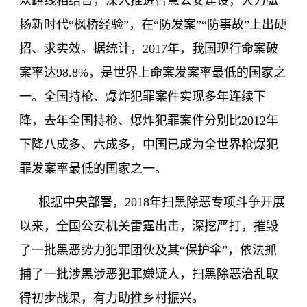
众路线相结合，深入推进智慧公安建设，大力弘
扬新时代“枫桥经验”，在“防发案”“防事故”上出硬
招、求实效。据统计，
2017
年，我国现行命案破
案率达
98
.
8
%，是世界上命案发案率最低的国家之
一。全国持枪、爆炸犯罪案件实现多年连续下
降，去年全国持枪、爆炸犯罪案件分别比
2012
年
下降八成多、六成多，中国已成为全世界枪爆犯
罪发案率最低的国家之一。
根据中央部署，
2018
年扫黑除恶专项斗争开展
以来，全国公安机关雷霆出击，深挖严打，摧毁
了一批黑恶势力犯罪团伙及其
“保护伞”，依法抓
捕了一批涉黑涉恶犯罪嫌疑人，扫黑除恶治乱取
得初步战果，有力助推乡村振兴。