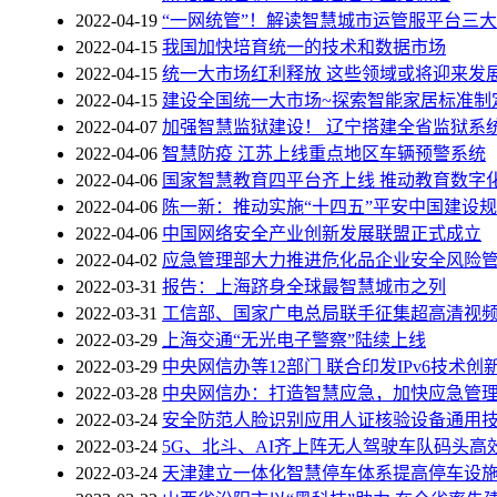
2022-04-19
“一网统管”！解读智慧城市运管服平台三
2022-04-15
我国加快培育统一的技术和数据市场
2022-04-15
统一大市场红利释放 这些领域或将迎来发
2022-04-15
建设全国统一大市场~探索智能家居标准制
2022-04-07
加强智慧监狱建设！ 辽宁搭建全省监狱系
2022-04-06
智慧防疫 江苏上线重点地区车辆预警系统
2022-04-06
国家智慧教育四平台齐上线 推动教育数字
2022-04-06
陈一新：推动实施“十四五”平安中国建设
2022-04-06
中国网络安全产业创新发展联盟正式成立
2022-04-02
应急管理部大力推进危化品企业安全风险
2022-03-31
报告：上海跻身全球最智慧城市之列
2022-03-31
工信部、国家广电总局联手征集超高清视
2022-03-29
上海交通“无光电子警察”陆续上线
2022-03-29
中央网信办等12部门 联合印发IPv6技术
2022-03-28
中央网信办：打造智慧应急，加快应急管
2022-03-24
安全防范人脸识别应用人证核验设备通用
2022-03-24
5G、北斗、AI齐上阵无人驾驶车队码头高
2022-03-24
天津建立一体化智慧停车体系提高停车设