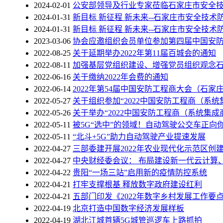
2024-02-01
公安部领导及行业专家莅临石家庄市安全
2024-01-31
新目标 新征程 新未来--石家庄市安全技术
2024-01-31
新目标 新征程 新未来--石家庄市安全技术
2023-03-06
协会应邀组织会员单位参加第四届中国安
2022-08-25
关于延期举办2022年第11届百城会的通知
2022-08-11
加强基层党组织建设、增强党员组织观念
2022-06-16
关于缴纳2022年会费的通知
2022-06-14
2022年第54届中国安防工程商大会（石家
2022-05-27
关于组织参加“2022中国安防工程商（系
2022-05-26
关于举办“2022中国安防工程商（系统集成
2022-05-11
被5G“选中”的领域！自动驾驶公交车正向
2022-05-11
“北斗+5G”助力自动驾驶产业提速发展
2022-04-27
三部委建开展2022年农业现代化示范区创
2022-04-27
中央财经委会议： 布局建设新一代云计算
2022-04-22
贵阳“一场三站”启用新的疫情防控系统
2022-04-21
打牢支撑根基 释放数字政府建设红利
2022-04-21
五部门印发《2022年数字乡村发展工作要点
2022-04-19
北京打造中国数字经济发展样板
2022-04-19
湖北江城首辆5G城管巡逻车上路抓拍