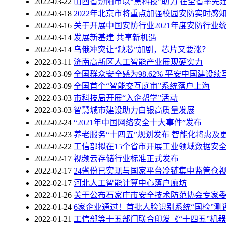
2022-03-22
山西省汾阳市以“黑科技”助力 在全省率先建
2022-03-18
2022年北京市将重点加强校园安防实时感
2022-03-16
关于开展中国安防行业2021年度安防行业
2022-03-14
发展新基建 共享新机遇
2022-03-14
乌俄冲突让“缺芯”加剧，芯片又要涨？
2022-03-11
济南高新区人工智能产业展现硬实力
2022-03-09
全国群众安全感为98.62% 平安中国建设续
2022-03-09
全国首个“智能交互庭审”系统落户上海
2022-03-03
市科技局开展“入企帮学”活动
2022-03-03
智慧城市建设助力白银高质量发展
2022-02-24
“2021年中国网络安全十大事件”发布
2022-02-23
养老服务“十四五”规划发布 智能化将惠及
2022-02-22
工信部拟在15个省市开展工业领域数据安
2022-02-17
视频云存储行业标准正式发布
2022-02-17
24省份已实现与国家平台冷链集中监管仓
2022-02-17
河北人工智能计算中心落户廊坊
2022-01-26
关于公布石家庄市安全技术防范协会专家
2022-01-24
6家企业通过！首批人脸识别系统“国检”测
2022-01-21
工信部等十五部门联合印发《“十四五”机