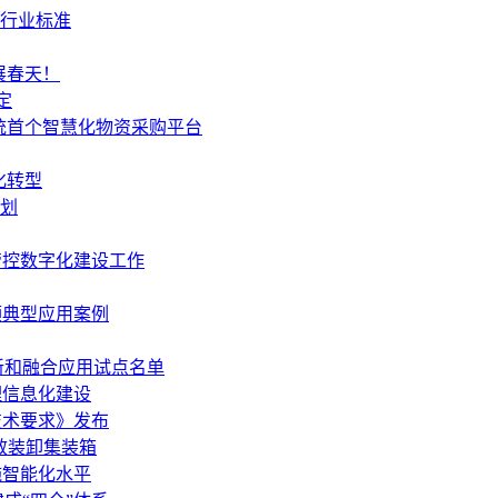
大行业标准
展春天！
定
统首个智慧化物资采购平台
化转型
规划
管控数字化建设工作
频典型应用案例
创新和融合应用试点名单
理信息化建设
技术要求》发布
效装卸集装箱
施智能化水平